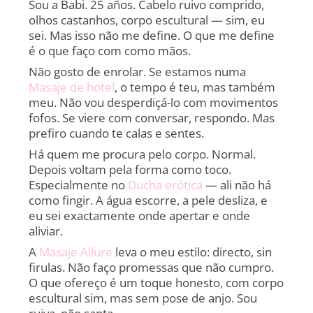
Sou a Babi. 25 años. Cabelo ruivo comprido,
olhos castanhos, corpo escultural — sim, eu
sei. Mas isso não me define. O que me define
é o que faço com como mãos.
Não gosto de enrolar. Se estamos numa
Masaje de hotel
, o tempo é teu, mas também
meu. Não vou desperdiçá-lo com movimentos
fofos. Se viere com conversar, respondo. Mas
prefiro cuando te calas e sentes.
Há quem me procura pelo corpo. Normal.
Depois voltam pela forma como toco.
Especialmente no
Ducha erótica
— ali não há
como fingir. A água escorre, a pele desliza, e
eu sei exactamente onde apertar e onde
aliviar.
A
Masaje Allure
leva o meu estilo: directo, sin
firulas. Não faço promessas que não cumpro.
O que ofereço é um toque honesto, com corpo
escultural sim, mas sem pose de anjo. Sou