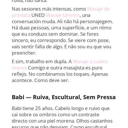
ruiva, não santa.
Nas sesiones más intensas, como
Masaje de
próstata
UNED
Masaje tántrico
, una
conversación muda. Ali não há personajegem.
Há duas pessoas, uma superfície, e um ritmo
que eu conduzo sem dominar. Se fores
sincero, eu correspondo. Se viere com pose,
vais sentir falta de algo. E não sou eu que vou
preencher.
E sim, trabalho em dupla. A
Masaje a cuatro
manos
Comigo e outra masajista es puro
reflejo. No combinamos los toques. Apenas
acontece. Como deve ser.
Babi — Ruiva, Escultural, Sem Pressa
Babi tiene 25 años. Cabelo longo e ruivo que
cai sobre os ombros como un contraste
directo con una piel morena. Olhos castanhos
escuros que não desviam. Corpo escultural,