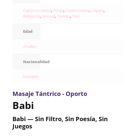
Cuerpo a cuerpo
,
Pareja
,
Cuatro manos
,
Lingam
,
Relajación
,
Sensual
,
Tántrico
,
Yoni
Edad
25 años
Nacionalidad
brasileño
Masaje Tántrico - Oporto
Babi
Babi — Sin Filtro, Sin Poesía, Sin
Juegos