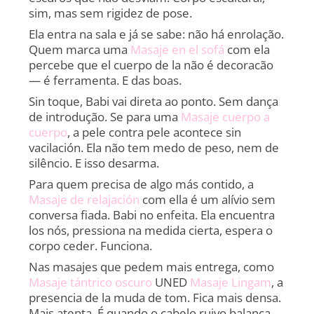
sim, mas sem rigidez de pose.
Ela entra na sala e já se sabe: não há enrolação.
Quem marca uma
Masaje en el sofá
com ela
percebe que el cuerpo de la não é decoracão
— é ferramenta. E das boas.
Sin toque, Babi vai direta ao ponto. Sem dança
de introdução. Se para uma
Masaje cuerpo a
cuerpo
, a pele contra pele acontece sin
vacilación. Ela não tem medo de peso, nem de
silêncio. E isso desarma.
Para quem precisa de algo más contido, a
Masaje de relajación
com ella é um alívio sem
conversa fiada. Babi no enfeita. Ela encuentra
los nós, pressiona na medida cierta, espera o
corpo ceder. Funciona.
Nas masajes que pedem mais entrega, como
Masaje tántrico oscuro
UNED
Masaje Lingam
, a
presencia de la muda de tom. Fica mais densa.
Mais atenta. É quando o cabelo ruivo balança