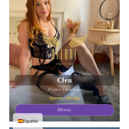
Cleu
27 años
|
brasileño
Oporto - Clérigos
Fotos
Español