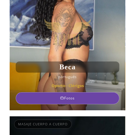
Beca
portugués
Oporto - Clérigos
Fotos
MASAJE CUERPO A CUERPO