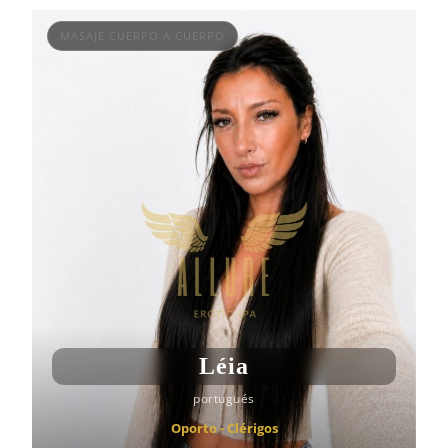
MASAJE CUERPO A CUERPO
Léia
portugués
Oporto - Clérigos