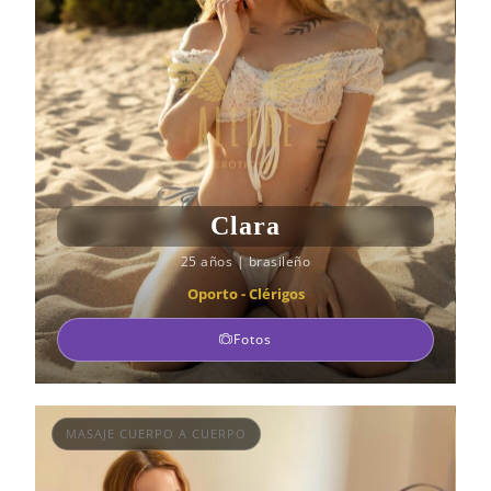
Clara
25 años
|
brasileño
Oporto - Clérigos
Fotos
MASAJE CUERPO A CUERPO