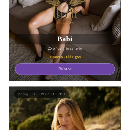
Babi
25 años
|
brasileño
Oporto - Clérigos
Fotos
MASAJE CUERPO A CUERPO