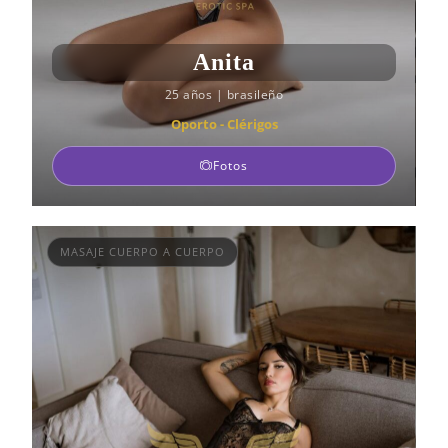
Anita
25 años
|
brasileño
Oporto - Clérigos
Fotos
MASAJE CUERPO A CUERPO