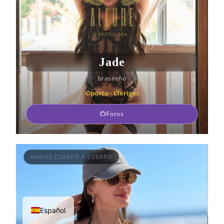
Jade
brasileño
Oporto - Clérigos
Fotos
MASAJE CUERPO A CUERPO
Español