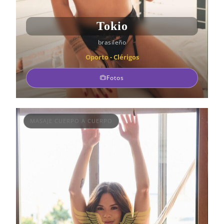
Tokio
brasileño
Oporto - Clérigos
Fotos
MASAJE CUERPO A CUERPO