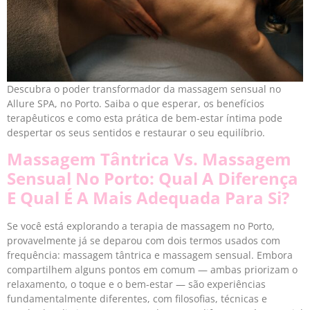
Descubra o poder transformador da massagem sensual no
Allure SPA, no Porto. Saiba o que esperar, os benefícios
terapêuticos e como esta prática de bem-estar íntima pode
despertar os seus sentidos e restaurar o seu equilíbrio.
Massagem Tântrica Vs. Massagem
Sensual No Porto: Qual A Diferença
E Qual É A Mais Adequada Para Si?
Se você está explorando a terapia de massagem no Porto,
provavelmente já se deparou com dois termos usados com
frequência: massagem tântrica e massagem sensual. Embora
compartilhem alguns pontos em comum — ambas priorizam o
relaxamento, o toque e o bem-estar — são experiências
fundamentalmente diferentes, com filosofias, técnicas e