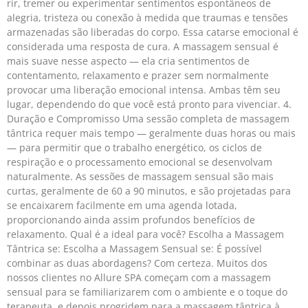
rir, tremer ou experimentar sentimentos espontâneos de
alegria, tristeza ou conexão à medida que traumas e tensões
armazenadas são liberadas do corpo. Essa catarse emocional é
considerada uma resposta de cura. A massagem sensual é
mais suave nesse aspecto — ela cria sentimentos de
contentamento, relaxamento e prazer sem normalmente
provocar uma liberação emocional intensa. Ambas têm seu
lugar, dependendo do que você está pronto para vivenciar. 4.
Duração e Compromisso Uma sessão completa de massagem
tântrica requer mais tempo — geralmente duas horas ou mais
— para permitir que o trabalho energético, os ciclos de
respiração e o processamento emocional se desenvolvam
naturalmente. As sessões de massagem sensual são mais
curtas, geralmente de 60 a 90 minutos, e são projetadas para
se encaixarem facilmente em uma agenda lotada,
proporcionando ainda assim profundos benefícios de
relaxamento. Qual é a ideal para você? Escolha a Massagem
Tântrica se: Escolha a Massagem Sensual se: É possível
combinar as duas abordagens? Com certeza. Muitos dos
nossos clientes no Allure SPA começam com a massagem
sensual para se familiarizarem com o ambiente e o toque do
terapeuta, e depois progridem para a massagem tântrica à