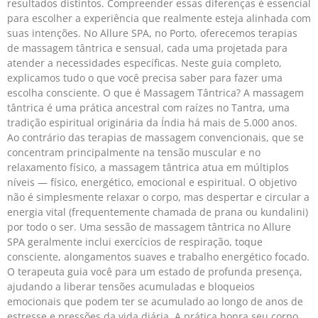
resultados distintos. Compreender essas diferenças é essencial
para escolher a experiência que realmente esteja alinhada com
suas intenções. No Allure SPA, no Porto, oferecemos terapias
de massagem tântrica e sensual, cada uma projetada para
atender a necessidades específicas. Neste guia completo,
explicamos tudo o que você precisa saber para fazer uma
escolha consciente. O que é Massagem Tântrica? A massagem
tântrica é uma prática ancestral com raízes no Tantra, uma
tradição espiritual originária da Índia há mais de 5.000 anos.
Ao contrário das terapias de massagem convencionais, que se
concentram principalmente na tensão muscular e no
relaxamento físico, a massagem tântrica atua em múltiplos
níveis — físico, energético, emocional e espiritual. O objetivo
não é simplesmente relaxar o corpo, mas despertar e circular a
energia vital (frequentemente chamada de prana ou kundalini)
por todo o ser. Uma sessão de massagem tântrica no Allure
SPA geralmente inclui exercícios de respiração, toque
consciente, alongamentos suaves e trabalho energético focado.
O terapeuta guia você para um estado de profunda presença,
ajudando a liberar tensões acumuladas e bloqueios
emocionais que podem ter se acumulado ao longo de anos de
estresse e pressões da vida diária. A prática honra seu corpo