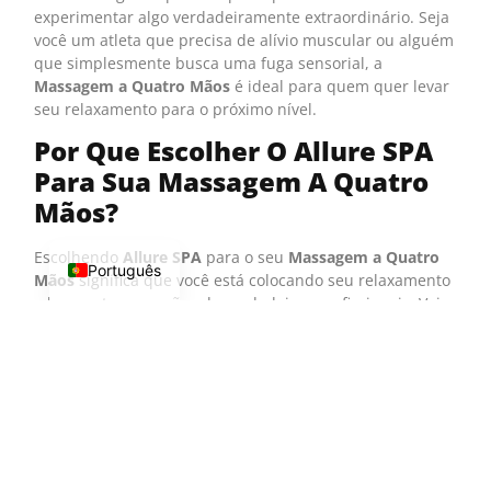
experimentar algo verdadeiramente extraordinário. Seja
você um atleta que precisa de alívio muscular ou alguém
que simplesmente busca uma fuga sensorial, a
Massagem a Quatro Mãos
é ideal para quem quer levar
seu relaxamento para o próximo nível.
Por Que Escolher O Allure SPA
Para Sua Massagem A Quatro
Mãos?
Escolhendo
Allure SPA
para o seu
Massagem a Quatro
Português
Mãos
significa que você está colocando seu relaxamento
e bem-estar nas mãos de verdadeiros profissionais. Veja
por que os clientes preferem nossos serviços:
Terapeutas altamente qualificados
:Nossos
terapeutas são especialmente treinados na arte da
massagem sincronizada a quatro mãos, garantindo
que sua sessão seja impecável do início ao fim.
Sessões personalizadas
: Ajustamos cada sessão
para atender às suas preferências pessoais, seja