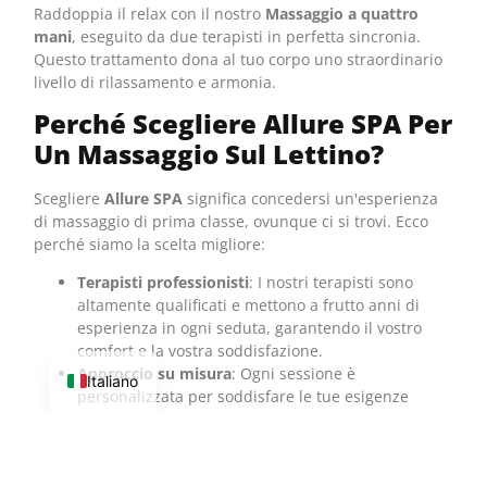
Raddoppia il relax con il nostro
Massaggio a quattro
mani
, eseguito da due terapisti in perfetta sincronia.
Questo trattamento dona al tuo corpo uno straordinario
livello di rilassamento e armonia.
Perché Scegliere Allure SPA Per
Un Massaggio Sul Lettino?
Scegliere
Allure SPA
significa concedersi un'esperienza
di massaggio di prima classe, ovunque ci si trovi. Ecco
perché siamo la scelta migliore:
Terapisti professionisti
: I nostri terapisti sono
altamente qualificati e mettono a frutto anni di
esperienza in ogni seduta, garantendo il vostro
comfort e la vostra soddisfazione.
Approccio su misura
: Ogni sessione è
Italiano
personalizzata per soddisfare le tue esigenze
specifiche, che tu stia cercando un sollievo
terapeutico o un profondo piacere sensuale.
Comodo e privato
: Puoi rilassarti nel tuo spazio,