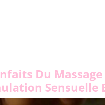
enfaits Du Massage
mulation Sensuelle 