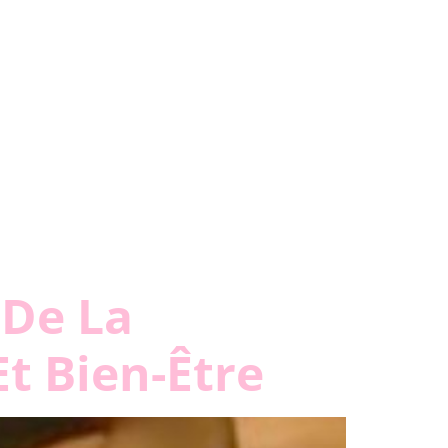
 De La
Et Bien-Être