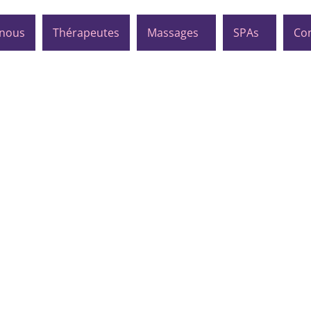
 nous
Thérapeutes
Massages
SPAs
Con