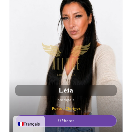
Léia
portugais
Porto - Clérigos
Photos
Français