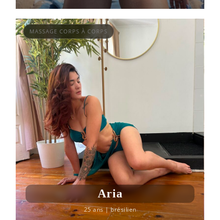
MASSAGE CORPS À CORPS
Aria
25 ans
|
brésilien