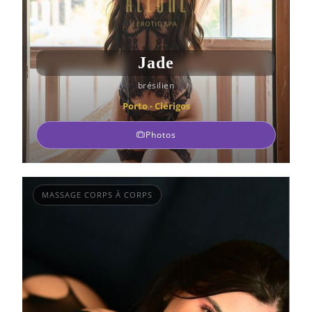
Jade
brésilien
Porto - Clérigos
Photos
MASSAGE CORPS À CORPS