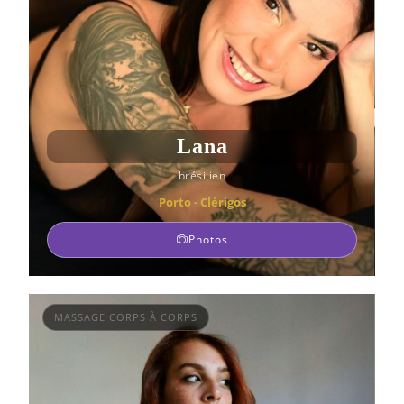
Lana
brésilien
Porto - Clérigos
Photos
MASSAGE CORPS À CORPS